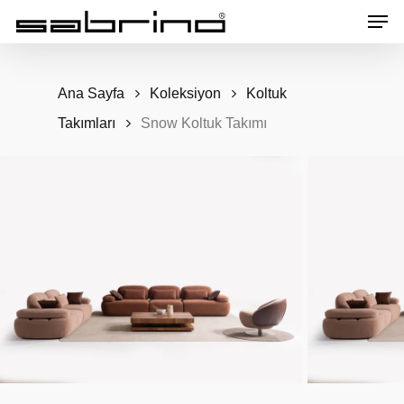
Men
Skip
to
main
Ana Sayfa
Koleksiyon
Koltuk
content
Takımları
Snow Koltuk Takımı